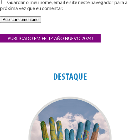
Guardar o meu nome, email e site neste navegador para a
próxima vez que eu comentar.
Navegação
PUBLICADO EM
¡FELIZ AÑO NUEVO 2024!
de
artigos
DESTAQUE