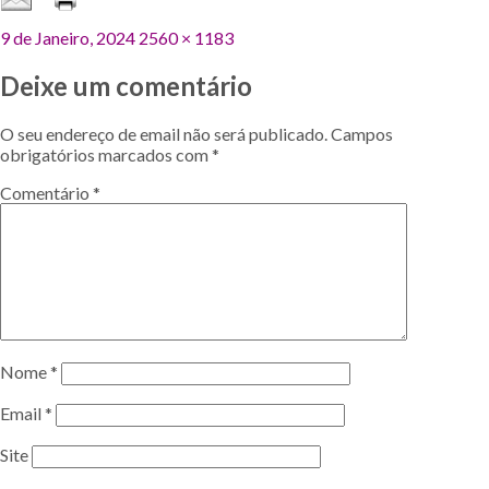
Publicado
Tamanho
9 de Janeiro, 2024
2560 × 1183
em
original
Deixe um comentário
O seu endereço de email não será publicado.
Campos
obrigatórios marcados com
*
Comentário
*
Nome
*
Email
*
Site