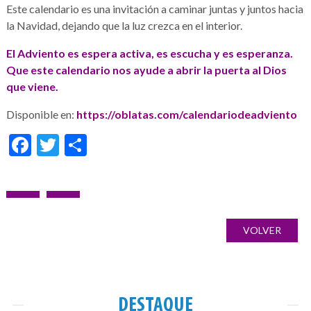
Este calendario es una invitación a caminar juntas y juntos hacia
la Navidad, dejando que la luz crezca en el interior.
El Adviento es espera activa, es escucha y es esperanza.
Que este calendario nos ayude a abrir la puerta al Dios
que viene.
Disponible en:
https://oblatas.com/calendariodeadviento
Facebook
Twitter
Share
Navegação
POST
PRÓXIMO
Galería
de
ANTERIOR:
POST:
de
VOLVER
artigos
imágenes
DESTAQUE