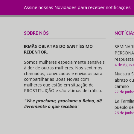
Assine nossas Novidades para receber notificações
SOBRE NÓS
NOTÍCIA
IRMÃS OBLATAS DO SANTÍSSIMO
SEMINARI
REDENTOR.
PERSONAS,
respuesta
Somos mulheres especialmente sensíveis
4 de Agost
à dor de outras mulheres. Nos sentimos
chamados, convocados e enviados para
Nuestra S
compartilhar as Boas Novas com
abrazo qu
mulheres que estão em situação de
camino
PROSTITUIÇÃO e são vítimas de tráfico.
27 de Junh
"Vá e proclame, proclame o Reino, dê
La Familia
livremente o que recebeu"
pueblo de
26 de Junh