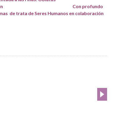
cia y colaboración
Con profundo
imas d
e trata de Seres Humanos en colaboración