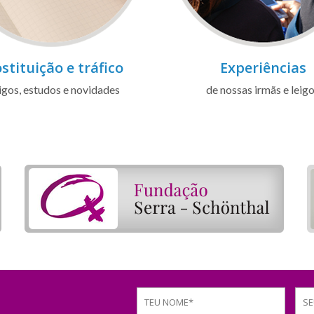
stituição e tráfico
Experiências
igos, estudos e novidades
de nossas irmãs e leig