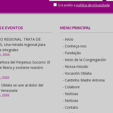
Li e aceito a
política de privacidade
S E EVENTOS
MENU PRINCIPAL
O REGIONAL. TRATA DE
- Inicio
 Una mirada regional para
- Conheça-nos
s integrales
- Fundação
o, 2026
- Inicio de la Congregación
eñora del Perpetuo Socorro: El
- Nossa missão
e libera y sostiene nuestro
- Vocación Oblata
o, 2026
- Cantinho Madre Antonia
 Oblata se une al dolor del
- Colabore
 Venezuela
- Notícias
o, 2026
- Notícias
- Contato