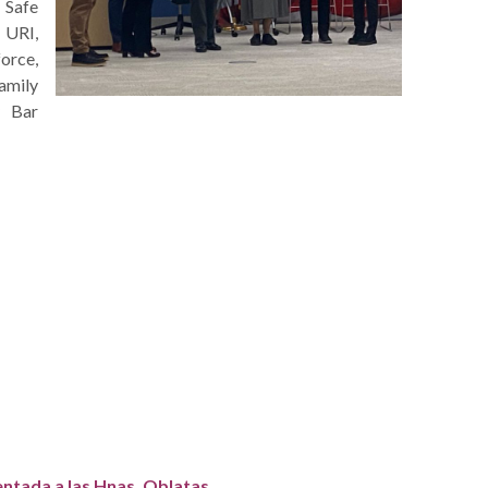
 Safe
 URI,
orce,
amily
y Bar
esentada a las Hnas. Oblatas