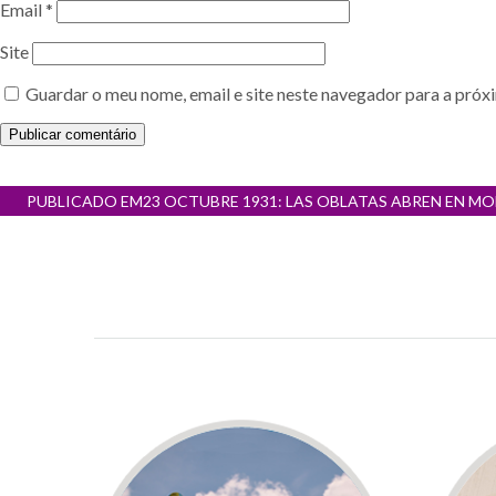
Email
*
Site
Guardar o meu nome, email e site neste navegador para a próx
Navegação
PUBLICADO EM
23 OCTUBRE 1931: LAS OBLATAS ABREN EN M
de
artigos