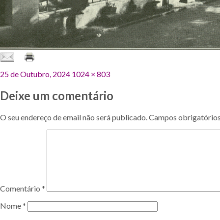
Publicado
Tamanho
25 de Outubro, 2024
1024 × 803
em
original
Deixe um comentário
O seu endereço de email não será publicado.
Campos obrigatório
Comentário
*
Nome
*