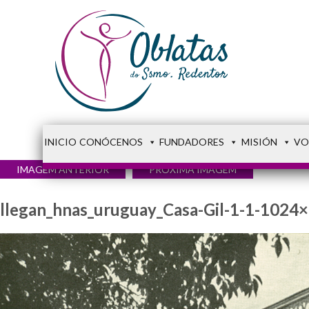
INICIO
CONÓCENOS
FUNDADORES
MISIÓN
VO
IMAGEM ANTERIOR
PRÓXIMA IMAGEM
llegan_hnas_uruguay_Casa-Gil-1-1-1024