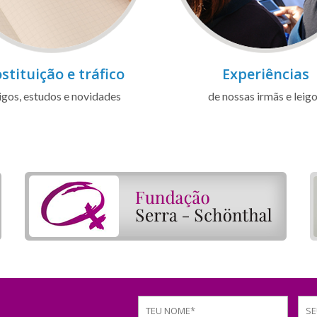
stituição e tráfico
Experiências
igos, estudos e novidades
de nossas irmãs e leig