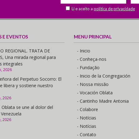
Li e aceito a
política de privacidade
S E EVENTOS
MENU PRINCIPAL
O REGIONAL. TRATA DE
- Inicio
 Una mirada regional para
- Conheça-nos
s integrales
- Fundação
o, 2026
- Inicio de la Congregación
eñora del Perpetuo Socorro: El
- Nossa missão
e libera y sostiene nuestro
- Vocación Oblata
o, 2026
- Cantinho Madre Antonia
 Oblata se une al dolor del
- Colabore
 Venezuela
- Notícias
o, 2026
- Notícias
- Contato