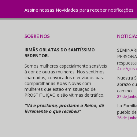
Assine nossas Novidades para receber notificações
SOBRE NÓS
NOTÍCIA
IRMÃS OBLATAS DO SANTÍSSIMO
SEMINARI
REDENTOR.
PERSONAS,
respuesta
Somos mulheres especialmente sensíveis
4 de Agost
à dor de outras mulheres. Nos sentimos
chamados, convocados e enviados para
Nuestra S
compartilhar as Boas Novas com
abrazo qu
mulheres que estão em situação de
camino
PROSTITUIÇÃO e são vítimas de tráfico.
27 de Junh
"Vá e proclame, proclame o Reino, dê
La Familia
livremente o que recebeu"
pueblo de
26 de Junh