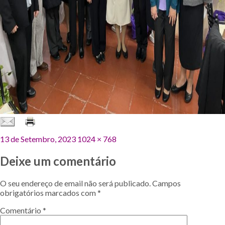
Publicado
Tamanho
13 de Setembro, 2023
1024 × 768
em
original
Deixe um comentário
O seu endereço de email não será publicado.
Campos
obrigatórios marcados com
*
Comentário
*