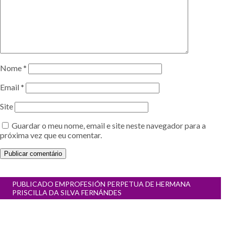
Nome
*
Email
*
Site
Guardar o meu nome, email e site neste navegador para a
próxima vez que eu comentar.
Navegação
PUBLICADO EM
PROFESIÓN PERPETUA DE HERMANA
de
PRISCILLA DA SILVA FERNÁNDES
artigos