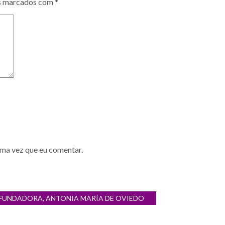
s marcados com
*
ima vez que eu comentar.
A FUNDADORA, ANTONIA MARÍA DE OVIEDO