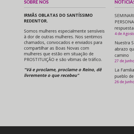
SOBRE NÓS
NOTÍCIA
IRMÃS OBLATAS DO SANTÍSSIMO
SEMINARI
REDENTOR.
PERSONAS,
respuesta
Somos mulheres especialmente sensíveis
4 de Agost
à dor de outras mulheres. Nos sentimos
chamados, convocados e enviados para
Nuestra S
compartilhar as Boas Novas com
abrazo qu
mulheres que estão em situação de
camino
PROSTITUIÇÃO e são vítimas de tráfico.
27 de Junh
"Vá e proclame, proclame o Reino, dê
La Familia
livremente o que recebeu"
pueblo de
26 de Junh