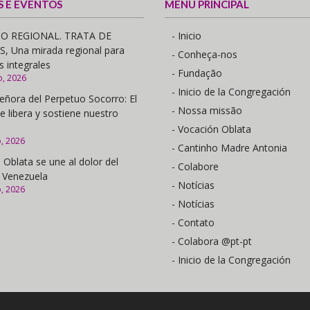
S E EVENTOS
MENU PRINCIPAL
O REGIONAL. TRATA DE
- Inicio
 Una mirada regional para
- Conheça-nos
s integrales
- Fundação
o, 2026
- Inicio de la Congregación
eñora del Perpetuo Socorro: El
- Nossa missão
e libera y sostiene nuestro
- Vocación Oblata
o, 2026
- Cantinho Madre Antonia
 Oblata se une al dolor del
- Colabore
 Venezuela
- Notícias
o, 2026
- Notícias
- Contato
- Colabora @pt-pt
- Inicio de la Congregación