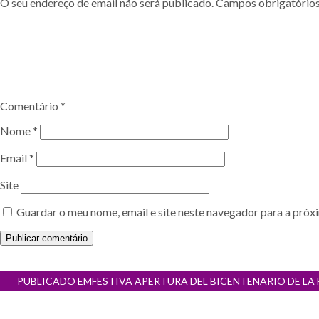
O seu endereço de email não será publicado.
Campos obrigatório
Comentário
*
Nome
*
Email
*
Site
Guardar o meu nome, email e site neste navegador para a próx
Navegação
PUBLICADO EM
FESTIVA APERTURA DEL BICENTENARIO DE L
de
artigos