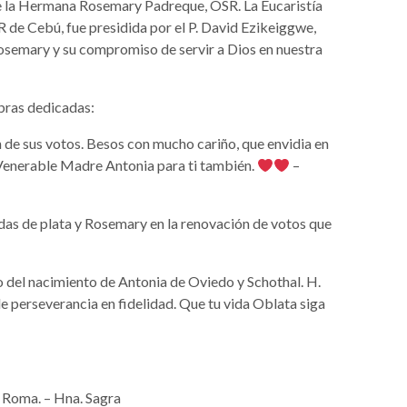
e la Hermana Rosemary Padreque, OSR. La Eucaristía
R de Cebú, fue presidida por el P. David Ezikeiggwe,
Rosemary y su compromiso de servir a Dios en nuestra
bras dedicadas:
 de sus votos. Besos con mucho cariño, que envidia en
Venerable Madre Antonia para ti también.
–
as de plata y Rosemary en la renovación de votos que
o del nacimiento de Antonia de Oviedo y Schothal. H.
e perseverancia en fidelidad. Que tu vida Oblata siga
 Roma. – Hna. Sagra