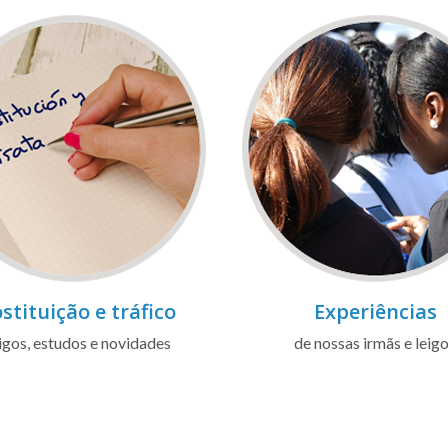
stituição e tráfico
Experiências
igos, estudos e novidades
de nossas irmãs e leig