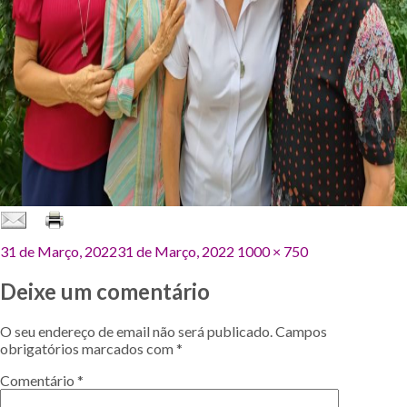
Publicado
Tamanho
31 de Março, 2022
31 de Março, 2022
1000 × 750
em
original
Deixe um comentário
O seu endereço de email não será publicado.
Campos
obrigatórios marcados com
*
Comentário
*