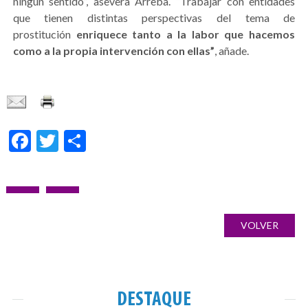
ningún sentido”, asevera Arreba. “Trabajar con entidades
que tienen distintas perspectivas del tema de
prostitución
enriquece tanto a la labor que hacemos
como a la propia intervención con ellas”
, añade.
Facebook
Twitter
Share
Navegação
POST
PRÓXIMO
Galería
de
ANTERIOR:
POST:
de
VOLVER
artigos
imágenes
DESTAQUE