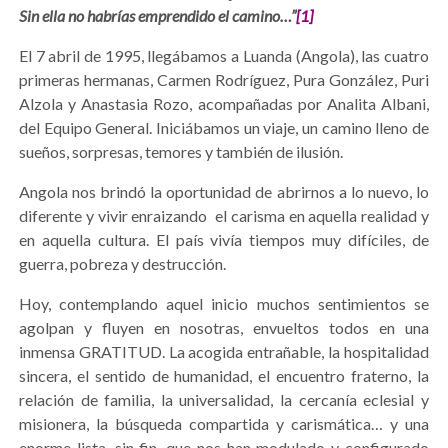
Sin ella no habrías emprendido el camino…”
[1
]
El 7 abril de 1995, llegábamos a Luanda (Angola), las cuatro
primeras hermanas, Carmen Rodríguez, Pura González, Puri
Alzola y Anastasia Rozo, acompañadas por Analita Albani,
del Equipo General. Iniciábamos un viaje, un camino lleno de
sueños, sorpresas, temores y también de ilusión.
Angola nos brindó la oportunidad de abrirnos a lo nuevo, lo
diferente y vivir enraizando el carisma en aquella realidad y
en aquella cultura. El país vivía tiempos muy difíciles, de
guerra, pobreza y destrucción.
Hoy, contemplando aquel inicio muchos sentimientos se
agolpan y fluyen en nosotras, envueltos todos en una
inmensa GRATITUD. La acogida entrañable, la hospitalidad
sincera, el sentido de humanidad, el encuentro fraterno, la
relación de familia, la universalidad, la cercanía eclesial y
misionera, la búsqueda compartida y carismática… y una
enorme lista, sin fin, que nos han modulado y configurado