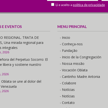
Li e aceito a
política de privacidade
S E EVENTOS
MENU PRINCIPAL
O REGIONAL. TRATA DE
- Inicio
 Una mirada regional para
- Conheça-nos
s integrales
- Fundação
o, 2026
- Inicio de la Congregación
eñora del Perpetuo Socorro: El
- Nossa missão
e libera y sostiene nuestro
- Vocación Oblata
o, 2026
- Cantinho Madre Antonia
 Oblata se une al dolor del
- Colabore
 Venezuela
- Notícias
o, 2026
- Notícias
- Contato