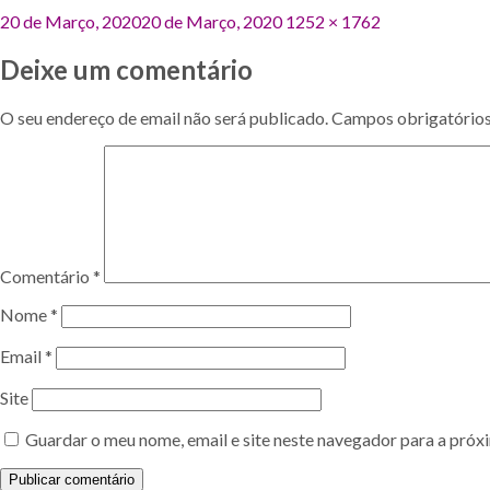
Publicado
Tamanho
20 de Março, 2020
20 de Março, 2020
1252 × 1762
em
original
Deixe um comentário
O seu endereço de email não será publicado.
Campos obrigatório
Comentário
*
Nome
*
Email
*
Site
Guardar o meu nome, email e site neste navegador para a próx