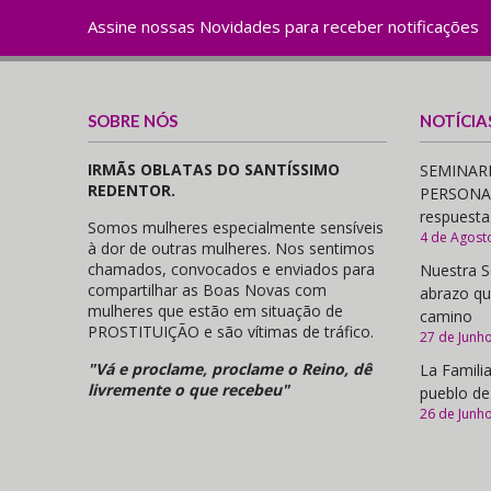
Assine nossas Novidades para receber notificações
SOBRE NÓS
NOTÍCIA
IRMÃS OBLATAS DO SANTÍSSIMO
SEMINARI
REDENTOR.
PERSONAS,
respuesta
Somos mulheres especialmente sensíveis
4 de Agost
à dor de outras mulheres. Nos sentimos
chamados, convocados e enviados para
Nuestra S
compartilhar as Boas Novas com
abrazo qu
mulheres que estão em situação de
camino
PROSTITUIÇÃO e são vítimas de tráfico.
27 de Junh
"Vá e proclame, proclame o Reino, dê
La Familia
livremente o que recebeu"
pueblo de
26 de Junh