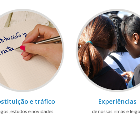
stituição e tráfico
Experiências
igos, estudos e novidades
de nossas irmãs e leig