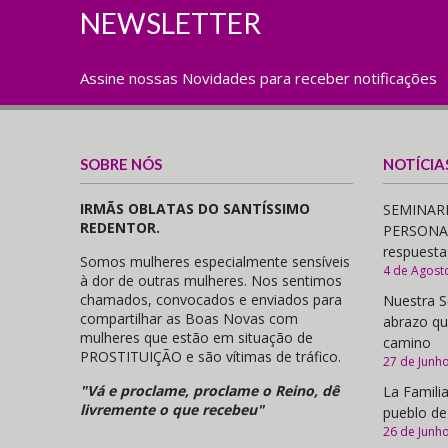
NEWSLETTER
Assine nossas Novidades para receber notificações
SOBRE NÓS
NOTÍCIA
IRMÃS OBLATAS DO SANTÍSSIMO
SEMINARI
REDENTOR.
PERSONAS,
respuesta
Somos mulheres especialmente sensíveis
4 de Agost
à dor de outras mulheres. Nos sentimos
chamados, convocados e enviados para
Nuestra S
compartilhar as Boas Novas com
abrazo qu
mulheres que estão em situação de
camino
PROSTITUIÇÃO e são vítimas de tráfico.
27 de Junh
"Vá e proclame, proclame o Reino, dê
La Familia
livremente o que recebeu"
pueblo de
26 de Junh