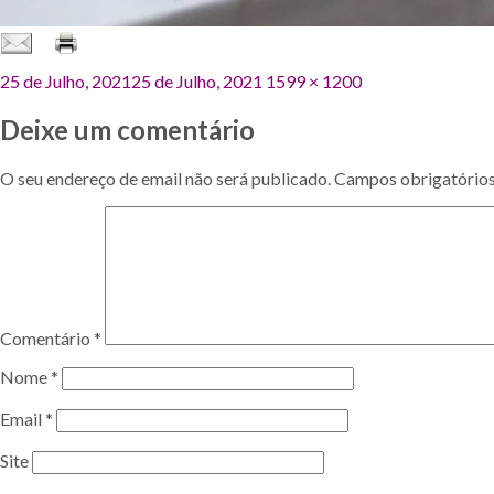
Publicado
Tamanho
25 de Julho, 2021
25 de Julho, 2021
1599 × 1200
em
original
Deixe um comentário
O seu endereço de email não será publicado.
Campos obrigatório
Comentário
*
Nome
*
Email
*
Site