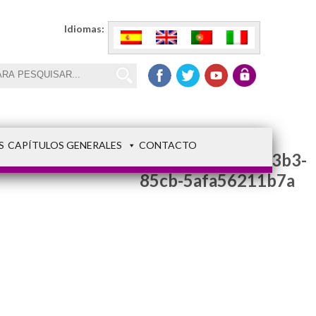
Idiomas:
S
CAPÍTULOS GENERALES
CONTACTO
ec1f2fd5-5bb4-43b3-
85cb-5afa56211b7a