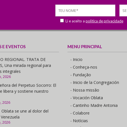
Li e aceito a
política de privacidade
S E EVENTOS
MENU PRINCIPAL
O REGIONAL. TRATA DE
- Inicio
 Una mirada regional para
- Conheça-nos
s integrales
- Fundação
o, 2026
- Inicio de la Congregación
eñora del Perpetuo Socorro: El
- Nossa missão
e libera y sostiene nuestro
- Vocación Oblata
o, 2026
- Cantinho Madre Antonia
 Oblata se une al dolor del
- Colabore
 Venezuela
- Notícias
o, 2026