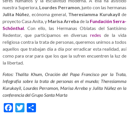
seres humanos y la esclavitud moderna. A ella ha asistido
nuestra Superiora,
Lourdes Perramon
, junto con las hermanas
Julita Núñez
, ecónoma general,
Theresiamma Kurukayil
de
proyecto Casa Anita, y
Marisa Arreba
de la
Fundación Serra-
Schönthal
. Con ello, las Hermanas Oblatas del Santísimo
Redentor, que participamos en diversas
redes
de la vida
religiosa contra la trata de personas, queremos unirnos a todos
aquellos que trabajan día a día por erradicar esta realidad, así
como para orar para que los que la sufren encuentren la luz de
la libertad.
Fotos: T
halita Khum, Oración del Papa Francisco por la Trata,
Infografía sobre la trata de personas en el mundo; Theresiamma
Kurukayil, Lourdes Perramon, Marisa Arreba y Julita Núñez en la
conferencia del Grupo Santa Marta
Facebook
Twitter
Share