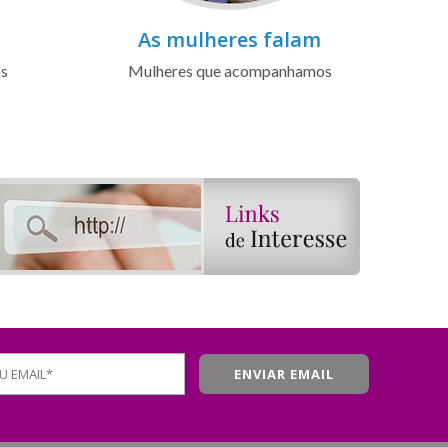
As mulheres falam
os
Mulheres que acompanhamos