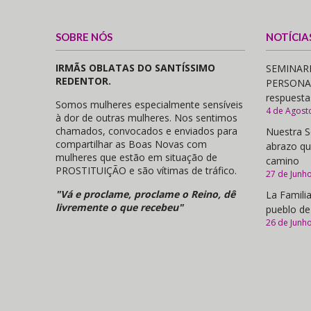
SOBRE NÓS
NOTÍCIA
IRMÃS OBLATAS DO SANTÍSSIMO
SEMINARI
REDENTOR.
PERSONAS,
respuesta
Somos mulheres especialmente sensíveis
4 de Agost
à dor de outras mulheres. Nos sentimos
chamados, convocados e enviados para
Nuestra S
compartilhar as Boas Novas com
abrazo qu
mulheres que estão em situação de
camino
PROSTITUIÇÃO e são vítimas de tráfico.
27 de Junh
"Vá e proclame, proclame o Reino, dê
La Familia
livremente o que recebeu"
pueblo de
26 de Junh