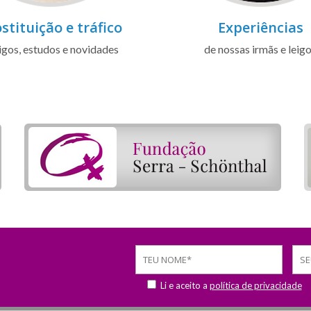
stituição e tráfico
Experiências
igos, estudos e novidades
de nossas irmãs e leig
Li e aceito a
política de privacidade