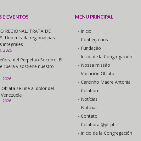
S E EVENTOS
MENU PRINCIPAL
O REGIONAL. TRATA DE
- Inicio
 Una mirada regional para
- Conheça-nos
s integrales
- Fundação
o, 2026
- Inicio de la Congregación
eñora del Perpetuo Socorro: El
- Nossa missão
e libera y sostiene nuestro
- Vocación Oblata
o, 2026
- Cantinho Madre Antonia
 Oblata se une al dolor del
- Colabore
 Venezuela
- Notícias
o, 2026
- Notícias
- Contato
- Colabora @pt-pt
- Inicio de la Congregación