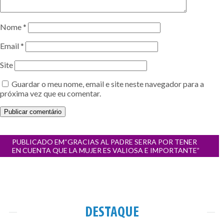
Nome
*
Email
*
Site
Guardar o meu nome, email e site neste navegador para a
próxima vez que eu comentar.
Navegação
PUBLICADO EM
“GRACIAS AL PADRE SERRA POR TENER
de
EN CUENTA QUE LA MUJER ES VALIOSA E IMPORTANTE”
artigos
DESTAQUE