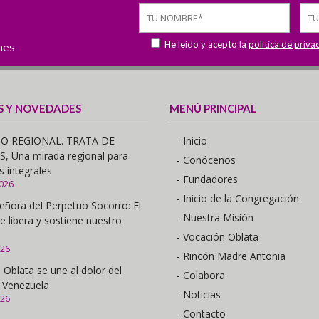
He leído y acepto la
política de priva
ones
S Y NOVEDADES
MENÚ PRINCIPAL
O REGIONAL. TRATA DE
- Inicio
 Una mirada regional para
- Conócenos
s integrales
- Fundadores
2026
- Inicio de la Congregación
eñora del Perpetuo Socorro: El
- Nuestra Misión
e libera y sostiene nuestro
- Vocación Oblata
026
- Rincón Madre Antonia
 Oblata se une al dolor del
- Colabora
 Venezuela
- Noticias
026
- Contacto