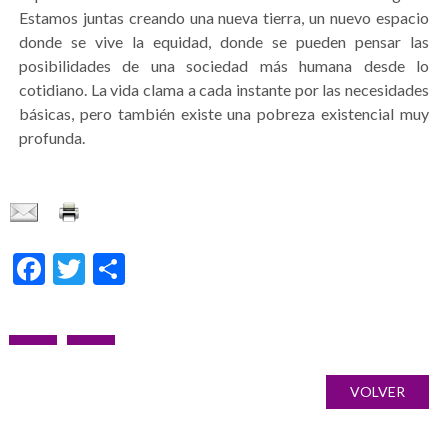
Estamos juntas creando una nueva tierra, un nuevo espacio
donde se vive la equidad, donde se pueden pensar las
posibilidades de una sociedad más humana desde lo
cotidiano. La vida clama a cada instante por las necesidades
básicas, pero también existe una pobreza existencial muy
profunda.
Facebook
Twitter
Share
Navegação
POST
PRÓXIMO
Galería
de
ANTERIOR:
POST:
de
VOLVER
artigos
imágenes