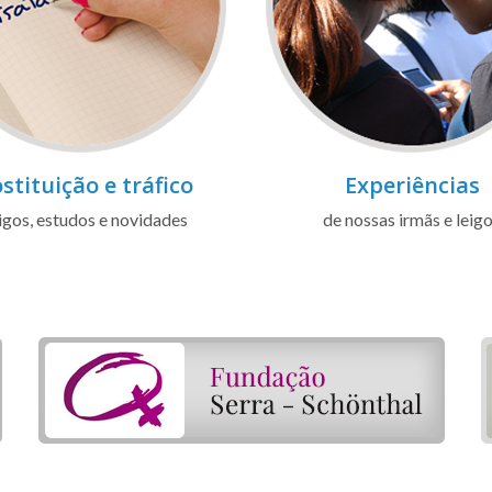
stituição e tráfico
Experiências
igos, estudos e novidades
de nossas irmãs e leig