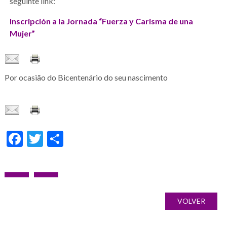
seguinte link:
Inscripción a la Jornada “Fuerza y Carisma de una
Mujer”
Por ocasião do Bicentenário do seu nascimento
Facebook
Twitter
Share
Navegação
POST
PRÓXIMO
Galería
de
ANTERIOR:
POST:
de
VOLVER
artigos
imágenes