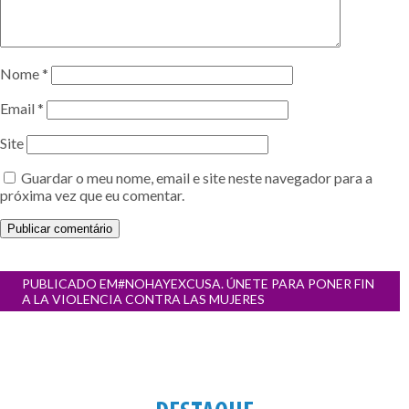
Nome
*
Email
*
Site
Guardar o meu nome, email e site neste navegador para a
próxima vez que eu comentar.
Navegação
PUBLICADO EM
#NOHAYEXCUSA. ÚNETE PARA PONER FIN
de
A LA VIOLENCIA CONTRA LAS MUJERES
artigos