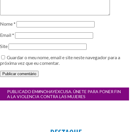
Nome
*
Email
*
Site
Guardar o meu nome, email e site neste navegador para a
próxima vez que eu comentar.
Navegação
PUBLICADO EM
#NOHAYEXCUSA. ÚNETE PARA PONER FIN
de
A LA VIOLENCIA CONTRA LAS MUJERES
artigos