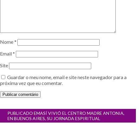
Nome
*
Email
*
Site
Guardar o meu nome, email e site neste navegador para a
próxima vez que eu comentar.
Navegação
PUBLICADO EM
ASÍ VIVIÓ EL CENTRO MADRE ANTONIA,
de
EN BUENOS AIRES, SU JORNADA ESPIRITUAL
artigos