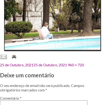
Publicado
Tamanho
25 de Outubro, 2021
25 de Outubro, 2021
960 × 720
em
original
Deixe um comentário
O seu endereço de email não será publicado.
Campos
obrigatórios marcados com
*
Comentário
*