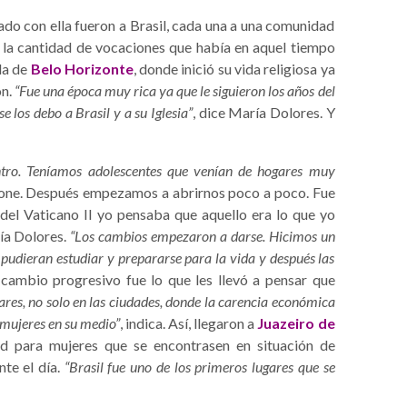
do con ella fueron a Brasil, cada una a una comunidad
 la cantidad de vocaciones que había en aquel tiempo
la de
Belo Horizonte
, donde inició su vida religiosa ya
ón.
“Fue una época muy rica ya que le siguieron los años del
se los debo a Brasil y a su Iglesia”
, dice María Dolores. Y
ntro. Teníamos adolescentes que venían de hogares muy
pone. Después empezamos a abrirnos poco a poco. Fue
del Vaticano II yo pensaba que aquello era lo que yo
ría Dolores.
“Los cambios empezaron a darse. Hicimos un
s pudieran estudiar y prepararse para la vida y después las
e cambio progresivo fue lo que les llevó a pensar que
res, no solo en las ciudades, donde la carencia económica
 mujeres en su medio”
, indica. Así, llegaron a
Juazeiro de
ad para mujeres que se encontrasen en situación de
nte el día.
“Brasil fue uno de los primeros lugares que se