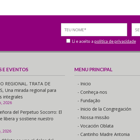
Li e aceito a
política de privacidade
S E EVENTOS
MENU PRINCIPAL
O REGIONAL. TRATA DE
- Inicio
 Una mirada regional para
- Conheça-nos
s integrales
- Fundação
o, 2026
- Inicio de la Congregación
eñora del Perpetuo Socorro: El
- Nossa missão
e libera y sostiene nuestro
- Vocación Oblata
o, 2026
- Cantinho Madre Antonia