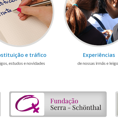
stituição e tráfico
Experiências
igos, estudos e novidades
de nossas irmãs e leig