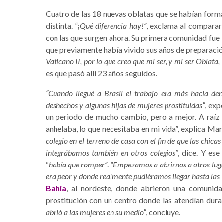
Cuatro de las 18 nuevas oblatas que se habían forma
distinta.
“¡Qué diferencia hay!”
, exclama al comparar
con las que surgen ahora. Su primera comunidad fue 
que previamente había vivido sus años de preparaci
Vaticano II, por lo que creo que mi ser, y mi ser Oblata, 
es que pasó allí 23 años seguidos.
“Cuando llegué a Brasil el trabajo era más hacia de
deshechos y algunas hijas de mujeres prostituidas”
, ex
un periodo de mucho cambio, pero a mejor. A raíz 
anhelaba, lo que necesitaba en mi vida”, explica Ma
colegio en el terreno de casa con el fin de que las chica
integrábamos también en otros colegios”
, dice. Y es
“
había que romper”
.
“Empezamos a abrirnos a otros luga
era peor y donde realmente pudiéramos llegar hasta las
Bahia
, al nordeste, donde abrieron una comunid
prostitución con un centro donde las atendían dura
abrió a las mujeres en su medio”
, concluye.