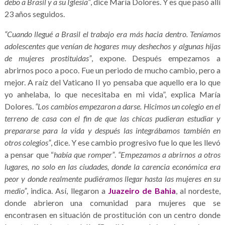
debo a Brasil y a su Iglesia”
, dice María Dolores. Y es que pasó allí
23 años seguidos.
“Cuando llegué a Brasil el trabajo era más hacia dentro. Teníamos
adolescentes que venían de hogares muy deshechos y algunas hijas
de mujeres prostituidas”
, expone. Después empezamos a
abrirnos poco a poco. Fue un periodo de mucho cambio, pero a
mejor. A raíz del Vaticano II yo pensaba que aquello era lo que
yo anhelaba, lo que necesitaba en mi vida”, explica María
Dolores.
“Los cambios empezaron a darse. Hicimos un colegio en el
terreno de casa con el fin de que las chicas pudieran estudiar y
prepararse para la vida y después las integrábamos también en
otros colegios”
, dice. Y ese cambio progresivo fue lo que les llevó
a pensar que “
había que romper”
.
“Empezamos a abrirnos a otros
lugares, no solo en las ciudades, donde la carencia económica era
peor y donde realmente pudiéramos llegar hasta las mujeres en su
medio”
, indica. Así, llegaron a
Juazeiro de Bahia
, al nordeste,
donde abrieron una comunidad para mujeres que se
encontrasen en situación de prostitución con un centro donde