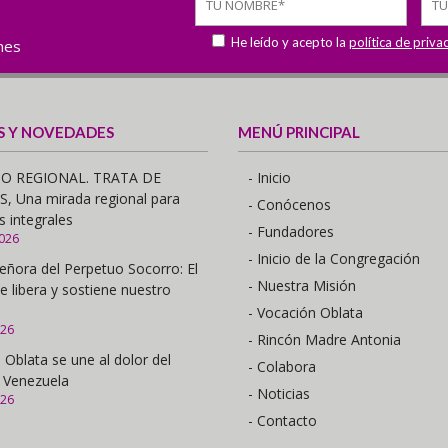
He leído y acepto la
política de priva
ones
S Y NOVEDADES
MENÚ PRINCIPAL
O REGIONAL. TRATA DE
- Inicio
 Una mirada regional para
- Conócenos
s integrales
- Fundadores
2026
- Inicio de la Congregación
eñora del Perpetuo Socorro: El
- Nuestra Misión
e libera y sostiene nuestro
- Vocación Oblata
026
- Rincón Madre Antonia
 Oblata se une al dolor del
- Colabora
 Venezuela
- Noticias
026
- Contacto