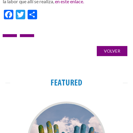
la labor que allí se realiza,
en este enlace.
Facebook
Twitter
Share
Post
PREVIOUS
NEXT
Galería
navigation
POST:
POST:
de
VOLVER
imágenes
FEATURED