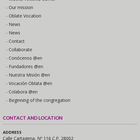
- Our mission
- Oblate Vocation
- News
- News
- Contact
- Collaborate
- Conócenos @en
- Fundadores @en
- Nuestra Misión @en
- Vocación Oblata @en
- Colabora @en
- Beginning of the congregation
CONTACT AND LOCATION
ADDRESS
Calle Cartagena, Nº 116 C.P. 28002