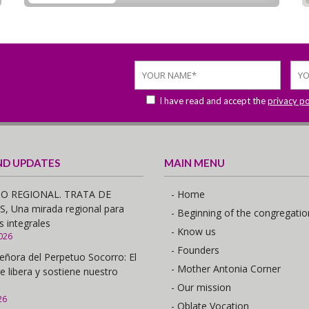
I have read and accept the
privacy po
ND UPDATES
MAIN MENU
O REGIONAL. TRATA DE
- Home
 Una mirada regional para
- Beginning of the congregatio
s integrales
- Know us
026
- Founders
eñora del Perpetuo Socorro: El
- Mother Antonia Corner
e libera y sostiene nuestro
- Our mission
26
- Oblate Vocation