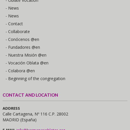
- Oblate Vocation
- News
- News
- Contact
- Collaborate
- Conócenos @en
- Fundadores @en
- Nuestra Misión @en
- Vocación Oblata @en
- Colabora @en
- Beginning of the congregation
CONTACT AND LOCATION
ADDRESS
Calle Cartagena, Nº 116 C.P. 28002
MADRID (España)
E-MAIL
info@hermanasoblatas.org