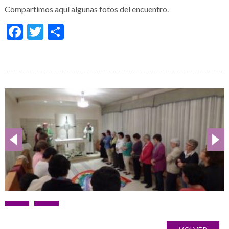
Compartimos aquí algunas fotos del encuentro.
Facebook
Twitter
Share
Galería
de
imágenes
Post
PREVIOUS
NEXT
navigation
POST:
POST: