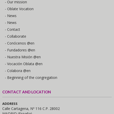
- Our mission
- Oblate Vocation
- News
- News
- Contact
- Collaborate
- Conócenos @en
- Fundadores @en
- Nuestra Misión @en
- Vocación Oblata @en
- Colabora @en
- Beginning of the congregation
CONTACT AND LOCATION
ADDRESS
Calle Cartagena, Nº 116 C.P. 28002
MADRID (España)