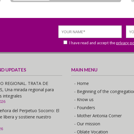
I have read and accept the
privacy po
ND UPDATES
MAIN MENU
O REGIONAL. TRATA DE
- Home
 Una mirada regional para
- Beginning of the congregatio
s integrales
- Know us
026
- Founders
eñora del Perpetuo Socorro: El
- Mother Antonia Corner
e libera y sostiene nuestro
- Our mission
26
- Oblate Vocation