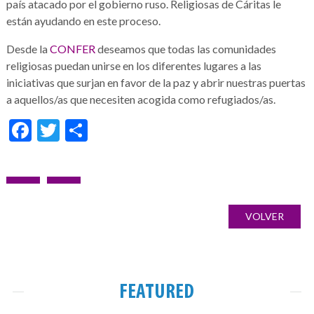
país atacado por el gobierno ruso. Religiosas de Cáritas le
están ayudando en este proceso.
Desde la
CONFER
deseamos que todas las comunidades
religiosas puedan unirse en los diferentes lugares a las
iniciativas que surjan en favor de la paz y abrir nuestras puertas
a aquellos/as que necesiten acogida como refugiados/as.
Facebook
Twitter
Share
Post
PREVIOUS
NEXT
Galería
navigation
POST:
POST:
de
VOLVER
imágenes
FEATURED