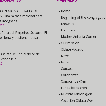
ND UPDATES
MAIN MENU
O REGIONAL. TRATA DE
- Home
 Una mirada regional para
- Beginning of the congregatio
s integrales
- Know us
026
- Founders
eñora del Perpetuo Socorro: El
- Mother Antonia Corner
e libera y sostiene nuestro
- Our mission
26
- Oblate Vocation
 Oblata se une al dolor del
- News
 Venezuela
- News
26
- Contact
- Collaborate
- Conócenos @en
- Fundadores @en
- Nuestra Misión @en
- Vocación Oblata @en