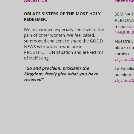
ABOUT US
NEWS A
OBLATE SISTERS OF THE MOST HOLY
SEMINARI
REDEEMER.
PERSONAS,
respuesta
We are women especially sensitive to the
4 August, 2
pain of other women. We feel called,
summoned and sent to share the GOOD
Nuestra S
NEWS with women who are in
abrazo qu
PROSTITUTION situation and are victims
camino
of trafficking.
27 June, 20
"Go and proclaim, proclaim the
La Familia
Kingdom, freely give what you have
pueblo de
received"
26 June, 20