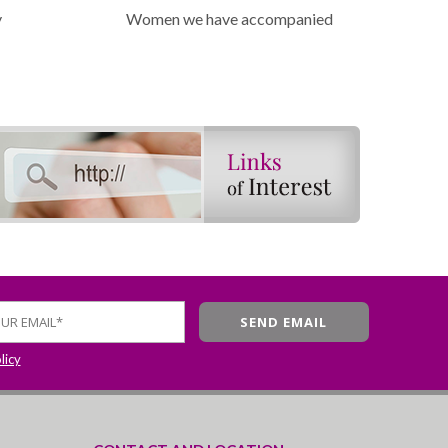
y
Women we have accompanied
licy