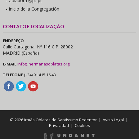
- Colabora @pt-pt
- Inicio de la Congregación
CONTATO E LOCALIZAÇÃO
ENDEREÇO
Calle Cartagena, Nº 116 C.P. 28002
MADRID (España)
E-MAIL
info@hermanasoblatas.org
TELEFONE
(+34) 91 415 16 43
© 2026 Irmãs Oblatas do Santíssimo Redentor |
Aviso Legal
|
Privacidad
|
Cookies