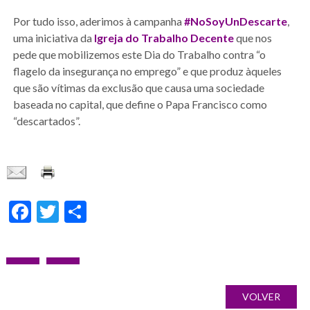
Por tudo isso, aderimos à campanha
#NoSoyUnDescarte
,
uma iniciativa da
Igreja do Trabalho Decente
que nos
pede que mobilizemos este Dia do Trabalho contra “o
flagelo da insegurança no emprego” e que produz àqueles
que são vítimas da exclusão que causa uma sociedade
baseada no capital, que define o Papa Francisco como
“descartados”.
Facebook
Twitter
Share
Navegação
POST
PRÓXIMO
Galería
de
ANTERIOR:
POST:
de
VOLVER
artigos
imágenes