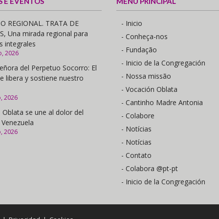
S E EVENTOS
MENU PRINCIPAL
O REGIONAL. TRATA DE
- Inicio
 Una mirada regional para
- Conheça-nos
s integrales
- Fundação
o, 2026
- Inicio de la Congregación
eñora del Perpetuo Socorro: El
- Nossa missão
e libera y sostiene nuestro
- Vocación Oblata
o, 2026
- Cantinho Madre Antonia
 Oblata se une al dolor del
- Colabore
 Venezuela
- Notícias
o, 2026
- Notícias
- Contato
- Colabora @pt-pt
- Inicio de la Congregación