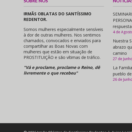
SOBRE NÓS
NOTÍCIA
IRMÃS OBLATAS DO SANTÍSSIMO
SEMINARI
REDENTOR.
PERSONAS,
respuesta
Somos mulheres especialmente sensíveis
4 de Agost
à dor de outras mulheres. Nos sentimos
chamados, convocados e enviados para
Nuestra S
compartilhar as Boas Novas com
abrazo qu
mulheres que estão em situação de
camino
PROSTITUIÇÃO e são vítimas de tráfico.
27 de Junh
"Vá e proclame, proclame o Reino, dê
La Familia
livremente o que recebeu"
pueblo de
26 de Junh