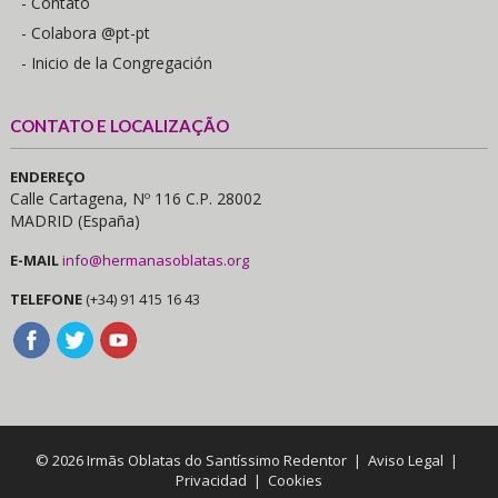
- Contato
- Colabora @pt-pt
- Inicio de la Congregación
CONTATO E LOCALIZAÇÃO
ENDEREÇO
Calle Cartagena, Nº 116 C.P. 28002
MADRID (España)
E-MAIL
info@hermanasoblatas.org
TELEFONE
(+34) 91 415 16 43
© 2026 Irmãs Oblatas do Santíssimo Redentor |
Aviso Legal
|
Privacidad
|
Cookies