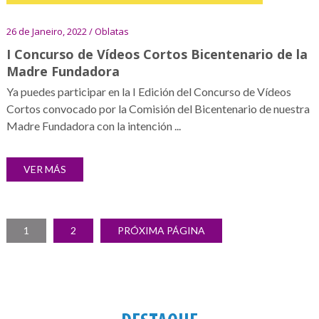
26 de Janeiro, 2022 / Oblatas
I Concurso de Vídeos Cortos Bicentenario de la
Madre Fundadora
Ya puedes participar en la I Edición del Concurso de Vídeos
Cortos convocado por la Comisión del Bicentenario de nuestra
Madre Fundadora con la intención ...
VER MÁS
Paginação
PÁGINA
PÁGINA
1
2
PRÓXIMA PÁGINA
dos
conteúdos