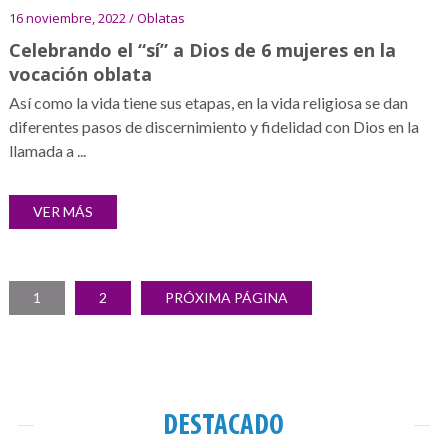
16 noviembre, 2022 / Oblatas
Celebrando el “sí” a Dios de 6 mujeres en la
vocación oblata
Así como la vida tiene sus etapas, en la vida religiosa se dan
diferentes pasos de discernimiento y fidelidad con Dios en la
llamada a ...
VER MÁS
Paginación
PÁGINA
PÁGINA
1
2
PRÓXIMA PÁGINA
de
entradas
DESTACADO