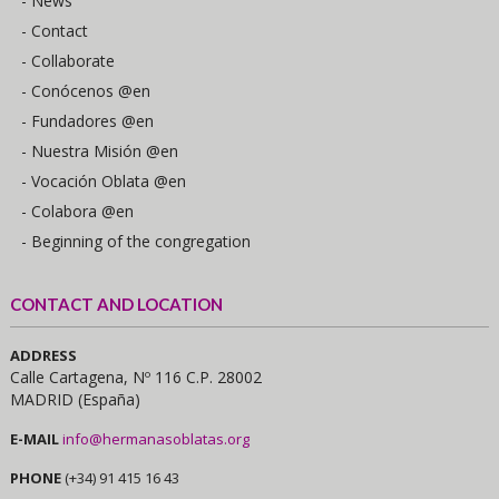
- News
- Contact
- Collaborate
- Conócenos @en
- Fundadores @en
- Nuestra Misión @en
- Vocación Oblata @en
- Colabora @en
- Beginning of the congregation
CONTACT AND LOCATION
ADDRESS
Calle Cartagena, Nº 116 C.P. 28002
MADRID (España)
E-MAIL
info@hermanasoblatas.org
PHONE
(+34) 91 415 16 43