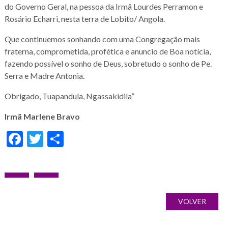
do Governo Geral, na pessoa da Irmã Lourdes Perramon e
Rosário Echarri, nesta terra de Lobito/ Angola.
Que continuemos sonhando com uma Congregação mais
fraterna, comprometida, profética e anuncio de Boa notícia,
fazendo possível o sonho de Deus, sobretudo o sonho de Pe.
Serra e Madre Antonia.
Obrigado, Tuapandula, Ngassakidila”
Irmã Marlene Bravo
Facebook
Twitter
Share
Post
PREVIOUS
NEXT
Galería
navigation
POST:
POST:
de
VOLVER
imágenes