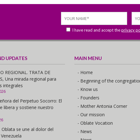
I have read and accept the
privacy po
ND UPDATES
MAIN MENU
O REGIONAL. TRATA DE
- Home
 Una mirada regional para
- Beginning of the congregatio
s integrales
- Know us
026
- Founders
eñora del Perpetuo Socorro: El
- Mother Antonia Corner
e libera y sostiene nuestro
- Our mission
26
- Oblate Vocation
 Oblata se une al dolor del
- News
 Venezuela
- News