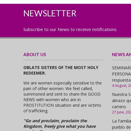
NEWSLETTER
Subscribe to our News to receive notifications
ABOUT US
NEWS A
OBLATE SISTERS OF THE MOST HOLY
SEMINARI
REDEEMER.
PERSONAS,
respuesta
We are women especially sensitive to the
4 August, 2
pain of other women. We feel called,
summoned and sent to share the GOOD
Nuestra S
NEWS with women who are in
abrazo qu
PROSTITUTION situation and are victims
camino
of trafficking.
27 June, 20
"Go and proclaim, proclaim the
La Familia
Kingdom, freely give what you have
pueblo de