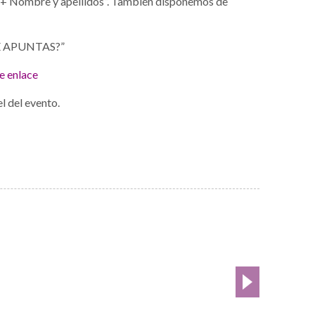
 Nombre y apellidos”. También disponemos de
¿TE APUNTAS?”
te enlace
l del evento.