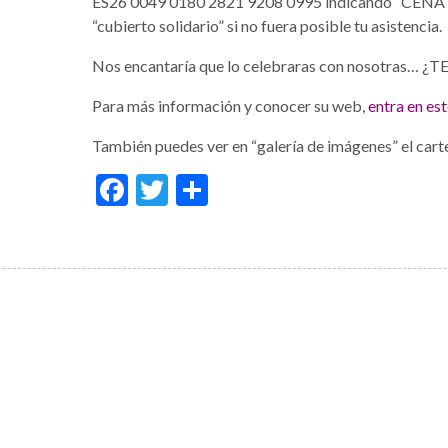
ES26 0049 0180 2821 9208 0995 indicando “CENA +
“cubierto solidario” si no fuera posible tu asistencia.
Nos encantaría que lo celebraras con nosotras… 
Para más información y conocer su web,
entra en es
También puedes ver en “galería de imágenes” el carte
Facebook
Twitter
Share