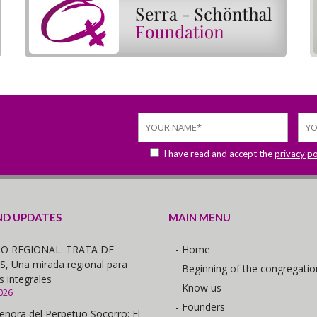
I have read and accept the
privacy po
ND UPDATES
MAIN MENU
O REGIONAL. TRATA DE
- Home
 Una mirada regional para
- Beginning of the congregatio
s integrales
- Know us
026
- Founders
eñora del Perpetuo Socorro: El