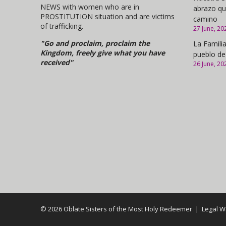
NEWS with women who are in
abrazo qu
PROSTITUTION situation and are victims
camino
of trafficking.
27 June, 20
"Go and proclaim, proclaim the
La Familia
Kingdom, freely give what you have
pueblo de
received"
26 June, 20
© 2026 Oblate Sisters of the Most Holy Redeemer |
Legal W