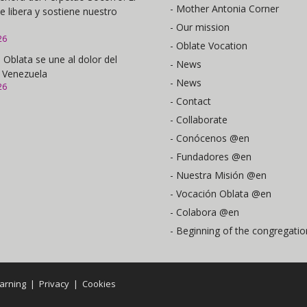
- Mother Antonia Corner
e libera y sostiene nuestro
- Our mission
26
- Oblate Vocation
 Oblata se une al dolor del
- News
 Venezuela
- News
26
- Contact
- Collaborate
- Conócenos @en
- Fundadores @en
- Nuestra Misión @en
- Vocación Oblata @en
- Colabora @en
- Beginning of the congregatio
arning
|
Privacy
|
Cookies