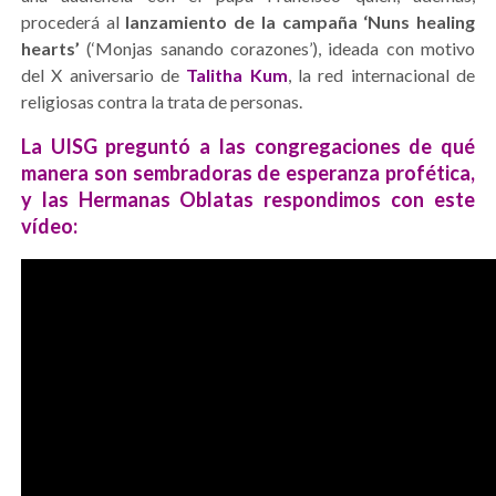
procederá al
lanzamiento de la campaña ‘Nuns healing
hearts’
(‘Monjas sanando corazones’), ideada con motivo
del X aniversario de
Talitha Kum
, la red internacional de
religiosas contra la trata de personas.
La UISG preguntó a las congregaciones de qué
manera son sembradoras de esperanza profética,
y las Hermanas Oblatas respondimos con este
vídeo: