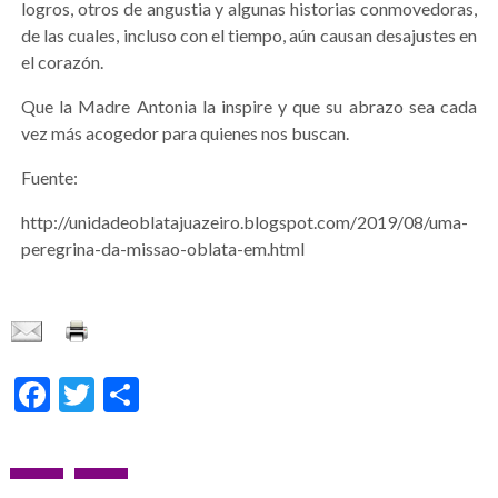
logros, otros de angustia y algunas historias conmovedoras,
de las cuales, incluso con el tiempo, aún causan desajustes en
el corazón.
Que la Madre Antonia la inspire y que su abrazo sea cada
vez más acogedor para quienes nos buscan.
Fuente:
http://unidadeoblatajuazeiro.blogspot.com/2019/08/uma-
peregrina-da-missao-oblata-em.html
Facebook
Twitter
Compartir
Navegación
NOTICIA
SIGUIENTE
Galería