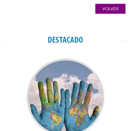
de
ANTERIOR
NOTICIA
de
VOLVER
entradas
imágenes
DESTACADO