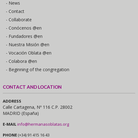
- News
- Contact
- Collaborate
- Conócenos @en
- Fundadores @en
- Nuestra Misión @en
- Vocación Oblata @en
- Colabora @en
- Beginning of the congregation
CONTACT AND LOCATION
ADDRESS
Calle Cartagena, Nº 116 C.P. 28002
MADRID (España)
E-MAIL
info@hermanasoblatas.org
PHONE
(+34) 91 415 16 43