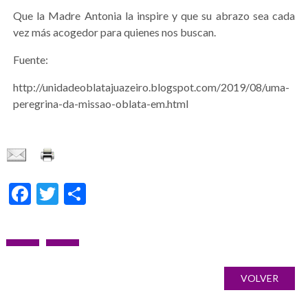
Que la Madre Antonia la inspire y que su abrazo sea cada
vez más acogedor para quienes nos buscan.
Fuente:
http://unidadeoblatajuazeiro.blogspot.com/2019/08/uma-
peregrina-da-missao-oblata-em.html
Facebook
Twitter
Share
Post
PREVIOUS
NEXT
Galería
navigation
POST:
POST:
de
VOLVER
imágenes