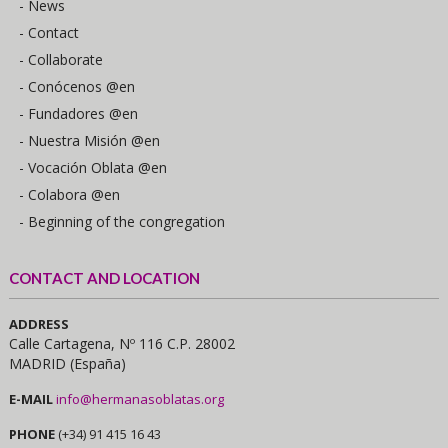
- News
- Contact
- Collaborate
- Conócenos @en
- Fundadores @en
- Nuestra Misión @en
- Vocación Oblata @en
- Colabora @en
- Beginning of the congregation
CONTACT AND LOCATION
ADDRESS
Calle Cartagena, Nº 116 C.P. 28002
MADRID (España)
E-MAIL
info@hermanasoblatas.org
PHONE
(+34) 91 415 16 43