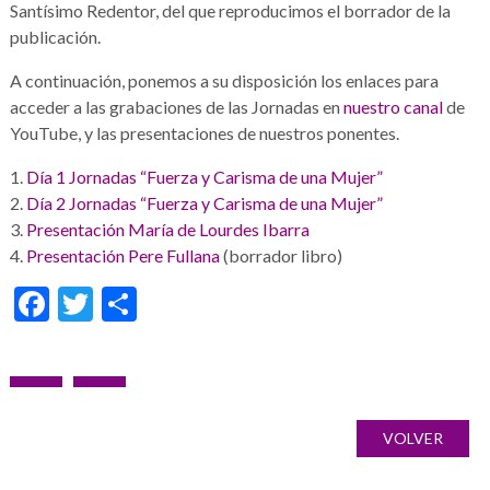
Santísimo Redentor, del que reproducimos el borrador de la
publicación.
A continuación, ponemos a su disposición los enlaces para
acceder a las grabaciones de las Jornadas en
nuestro canal
de
YouTube, y las presentaciones de nuestros ponentes.
1.
Día 1 Jornadas “Fuerza y Carisma de una Mujer”
2.
Día 2 Jornadas “Fuerza y Carisma de una Mujer”
3.
Presentación María de Lourdes Ibarra
4.
Presentación Pere Fullana
(borrador libro)
Facebook
Twitter
Share
Post
PREVIOUS
NEXT
Galería
navigation
POST:
POST:
de
VOLVER
imágenes