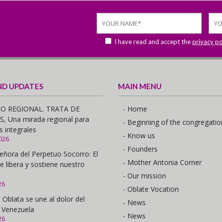
I have read and accept the
privacy po
ND UPDATES
MAIN MENU
O REGIONAL. TRATA DE
- Home
 Una mirada regional para
- Beginning of the congregatio
s integrales
- Know us
026
- Founders
eñora del Perpetuo Socorro: El
- Mother Antonia Corner
e libera y sostiene nuestro
- Our mission
26
- Oblate Vocation
 Oblata se une al dolor del
- News
 Venezuela
- News
26